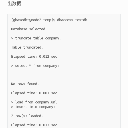
出数据
[gbasedbt@node2 temp]$ dbaccess testdb -

Database selected.

> truncate table company;

Table truncated.

Elapsed time: 0.012 sec

> select * from company;

No rows found.

Elapsed time: 0.001 sec

> load from company.unl

> insert into company;

2 row(s) loaded.

Elapsed time: 0.013 sec
