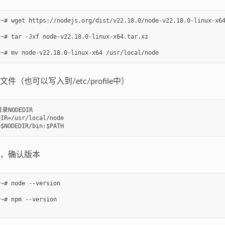
~# wget https://nodejs.org/dist/v22.18.0/node-v22.18.0-linux-x64
~# tar -Jxf node-v22.18.0-linux-x64.tar.xz

件（也可以写入到/etc/profile中）
录NODEDIR

IR=/usr/local/node

，确认版本
~# node --version

~# npm --version
