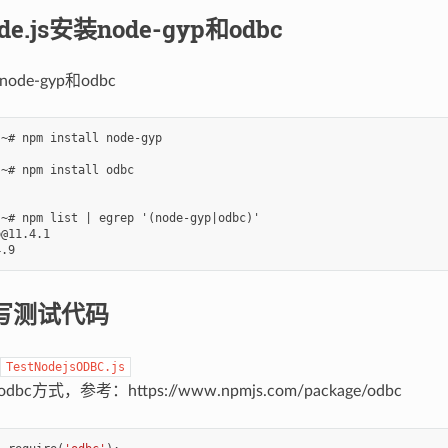
de.js安装node-gyp和odbc
de-gyp和odbc
~# npm install node-gyp

~# npm install odbc

~# npm list | egrep '(node-gyp|odbc)'

@11.4.1

写测试代码
TestNodejsODBC.js
dbc方式，参考：https://www.npmjs.com/package/odbc