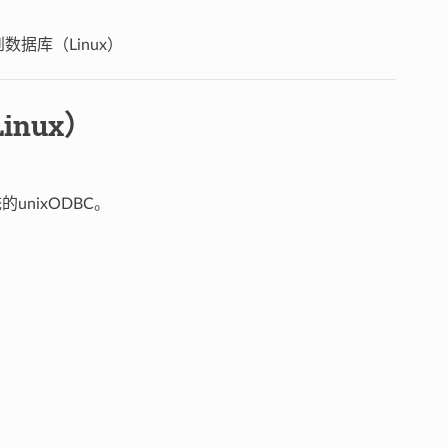
到数据库（Linux）
inux）
unixODBC。