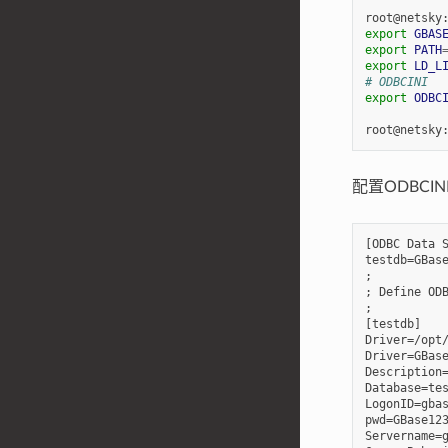
root@netsky
export
GBAS
export
PATH
export
LD_L
# ODBCINI
export
ODBC
root@netsky
配置ODBCI
[ODBC Data S
testdb=GBase
;

; Define ODB
;

[testdb]

Driver=/opt/
Driver=GBase
Description=
Database=tes
LogonID=gbas
pwd=GBase123
Servername=g