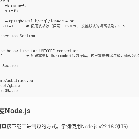
or=0

E=zh_CN.utf8

_CN.utf8

LL=/opt/gbase/lib/esql/igo4a304.so

LVL）设置默认的隔离级别，0-5

nnection Section

he below line for UNICODE connection

CS-2

 Section

mp/odbctrace.out

opt/gbase

Node.js
s可直接下载二进制包的方式。示例使用Node.js v22.18.0(LTS)