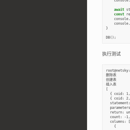
console
await
s
const
r
console
console
}
DB
();
执行测试
root@netsky:
删除表

创建表

插入表

[

  { coid: 1,
  { coid: 2,
  statement:
  parameters
  return: un
  count: -1,
  columns: [
    {
