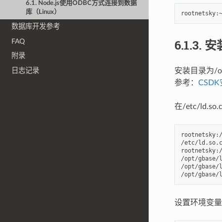
6.1. Node.js使用ODBC方式连接到数据
库（Linux）
数据库开发参考
6.1.3.
安装
FAQ
附录
安装目录为/opt
日志记录
参考：
CSD
在/etc/ld.s
rootnetsky:/
/etc/ld.so.c
rootnetsky:/
/opt/gbase/l
/opt/gbase/l
设置环境变量