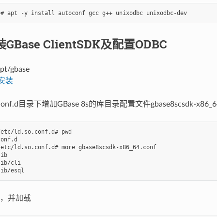
GBase ClientSDK及配置ODBC
/gbase
K安装
o.conf.d目录下增加GBase 8s的库目录配置文件gbase8scsdk-x86_64
etc/ld.so.conf.d# pwd

onf.d

etc/ld.so.conf.d# more gbase8scsdk-x86_64.conf

ib

ib/cli

，并加载