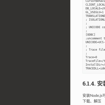
CursorBehavi
CLIENT_LOCAL
DB_LOCALE=zh
GL_USEGLU=1

TRANSLATIOND
; ISOLATIONLEVEL=1	# 使用该参数（简写：ISO
;

; UNICODE co
;

[ODBC]

;uncomment t
UNICODE=UCS-2		# 如果需要使用unicode连接数据库，这里需要去除注释，值改为U
;

; Trace file
;

Trace=0

TraceFile=/t
InstallDir=/
6.1.4.
安装
安装Node.j
下载、解压