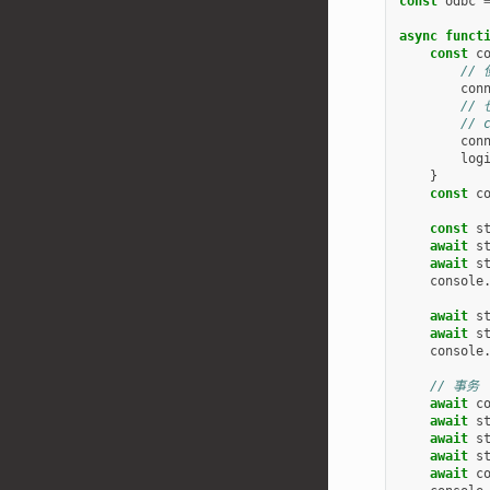
const
odbc
async
funct
const
c
// 
con
// 
// 
con
log
}
const
c
const
s
await
s
await
s
console
await
s
await
s
console
// 事务
await
c
await
s
await
s
await
s
await
c