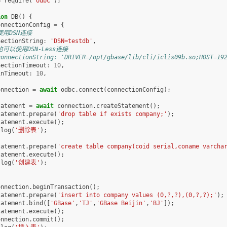
=
require
(
'odbc'
);
ion
DB
()
{
onnectionConfig
=
{
使用DSN连接
nectionString
:
'DSN=testdb'
,
也可以使用DSN-Less连接
connectionString: 'DRIVER=/opt/gbase/lib/cli/iclis09b.so;HOST=19
nectionTimeout
:
10
,
inTimeout
:
10
,
onnection
=
await
odbc
.
connect
(
connectionConfig
);
tatement
=
await
connection
.
createStatement
();
tatement
.
prepare
(
'drop table if exists company;'
);
tatement
.
execute
();
.
log
(
'删除表'
);
tatement
.
prepare
(
'create table company(coid serial,coname varcha
tatement
.
execute
();
.
log
(
'创建表'
);
onnection
.
beginTransaction
();
tatement
.
prepare
(
'insert into company values (0,?,?),(0,?,?);'
);
tatement
.
bind
([
'GBase'
,
'TJ'
,
'GBase Beijin'
,
'BJ'
]);
tatement
.
execute
();
onnection
.
commit
();