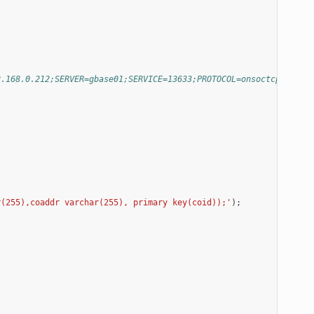
2.168.0.212;SERVER=gbase01;SERVICE=13633;PROTOCOL=onsoctcp;DATAB
r(255),coaddr varchar(255), primary key(coid));'
);