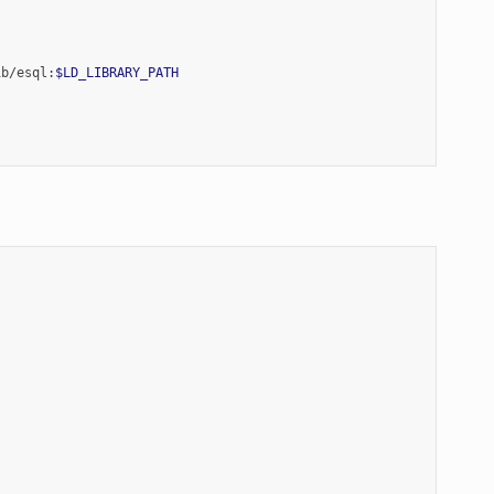
ib/esql:
$LD_LIBRARY_PATH