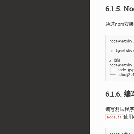
6.1.5.
No
通过npm安装no
root@netsky:
root@netsky:
# 验证

root@netsky:
├── node-gyp
6.1.6.
编
编写测试程序
使用o
Node.js