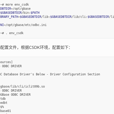
:~#
more
EDBTDIR
=
=
$GBASEDBTDIR
/bin:
$PATH
IBRARY_PATH
=
$GBASEDBTDIR
/lib:
$GBASEDBTDIR
/lib/cli:
$GBASEDBTDIR
/l
INI
=
/opt/gbase/etc/odbc.ini

:~#
.
NI配置文件，根据CSDK环境，配置如下：
ources]

 ODBC DRIVER

C Database Driver's Below - Driver Configuration Section

gbase/lib/cli/iclit09b.so

 ODBC DRIVER

GBase ODBC DRIVER

tdb

edbt

$%

base01
