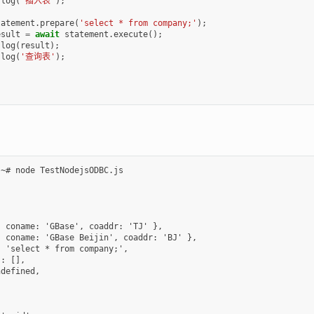
.
log
(
'插入表'
);
tatement
.
prepare
(
'select * from company;'
);
esult
=
await
statement
.
execute
();
.
log
(
result
);
.
log
(
'查询表'
);
~# node TestNodejsODBC.js

 coname: 'GBase', coaddr: 'TJ' },

 coname: 'GBase Beijin', coaddr: 'BJ' },

 'select * from company;',

: [],

defined,




