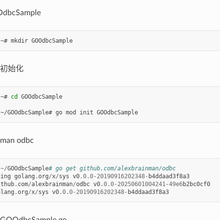
bcSample
:~#
mkdir
初始化
:~#
cd
GOOdbcSample

:~/GOOdbcSample#
go
mod
init
GOOdbcSample
man odbc
:
~/
GOOdbcSample
# go get github.com/alexbrainman/odbc
ding
golang
.
org
/
x
/
sys
v0
.0.0
-
20190916202348
-
b4ddaad3f8a3
ithub
.
com
/
alexbrainman
/
odbc
v0
.0.0
-
20250601004241
-
49e6
b2bc0cf0
olang
.
org
/
x
/
sys
v0
.0.0
-
20190916202348
-
b4ddaad3f8a3
OdbcSample.go