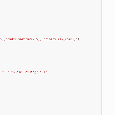
55),coaddr varchar(255), primary key(coid))"
)
"
,
"TJ"
,
"GBase BeiJing"
,
"BJ"
)