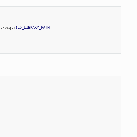
ib/esql:
$LD_LIBRARY_PATH