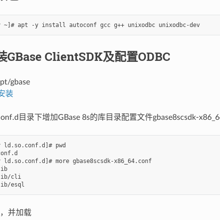
GBase ClientSDK及配置ODBC
/gbase
K安装
o.conf.d目录下增加GBase 8s的库目录配置文件gbase8scsdk-x86_64
 ld.so.conf.d]# pwd

onf.d

 ld.so.conf.d]# more gbase8scsdk-x86_64.conf

ib

ib/cli

，并加载