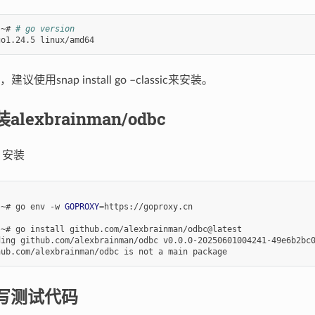
:~#
# go version
go1.24.5
使用snap install go –classic来安装。
alexbrainman/odbc
l 安装
:~#
go
env
-w
GOPROXY
=
https://goproxy.cn

:~#
go
install
github.com/alexbrainman/odbc@latest

ding
github.com/alexbrainman/odbc
v0.0.0-20250601004241-49e6b2bc0
hub.com/alexbrainman/odbc
is
not
a
main
写测试代码