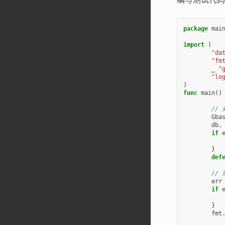
package
mai
import
(
"da
"fm
_
"
"lo
)
func
main
()
//
Gba
db
,
if
}
def
//
err
if
}
fmt