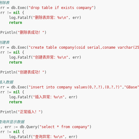
 删除表
err
=
db
.
Exec
(
"drop table if exists company"
)
err
!=
nil
{
log
.
Fatalf
(
"删除表异常：%v\n"
,
err
)
return
.
Println
(
"删除表成功！"
)
 创建表
err
=
db
.
Exec
(
"create table company(coid serial,coname varchar(2
err
!=
nil
{
log
.
Fatalf
(
"创建表异常：%v\n"
,
err
)
return
.
Println
(
"创建表成功！"
)
 插入数据
err
=
db
.
Exec
(
"insert into company values(0,?,?),(0,?,?)"
,
"GBase
err
!=
nil
{
log
.
Fatalf
(
"插入异常：%v\n"
,
err
)
return
.
Println
(
"正常插入！"
)
 查询并显示数据
s
,
err
:=
db
.
Query
(
"select * from company"
)
err
!=
nil
{
log
.
Fatalf
(
"查询异常：%v\n"
,
err
)