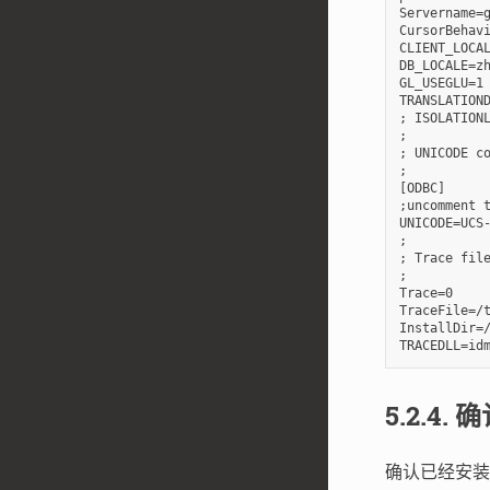
Servername=g
CursorBehavi
CLIENT_LOCAL
DB_LOCALE=zh
GL_USEGLU=1

TRANSLATIOND
; ISOLATIONLEVEL=1	# 使用该参数（简写：ISO
;

; UNICODE co
;

[ODBC]

;uncomment t
UNICODE=UCS-2		# 如果需要使用unicode连接数据库，这里需要去除注释，值改为U
;

; Trace file
;

Trace=0

TraceFile=/t
InstallDir=/
5.2.4.
确
确认已经安装