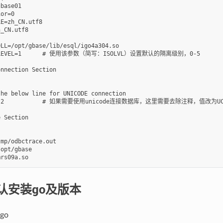
base01

or=0

E=zh_CN.utf8

_CN.utf8

LL=/opt/gbase/lib/esql/igo4a304.so

LVL）设置默认的隔离级别，0-5

nnection Section

he below line for UNICODE connection

CS-2

 Section

mp/odbctrace.out

opt/gbase

认安装go及版本
go