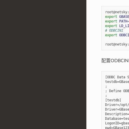
root@netsky
export
GBAS
export
PATH
export
LD_L
# ODBCINI
export
ODBC
root@netsky
配置ODBCI
[ODBC Data S
testdb=GBase
;

; Define ODB
;

[testdb]

Driver=/opt/
Driver=GBase
Description=
Database=tes
LogonID=gbas
pwd=GBase123