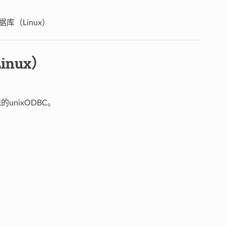
库（Linux）
nux）
unixODBC。