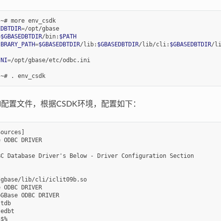
:~#
more
EDBTDIR
=
=
$GBASEDBTDIR
/bin:
$PATH
IBRARY_PATH
=
$GBASEDBTDIR
/lib:
$GBASEDBTDIR
/lib/cli:
$GBASEDBTDIR
/l
INI
=
/opt/gbase/etc/odbc.ini

:~#
.
NI配置文件，根据CSDK环境，配置如下：
ources]

 ODBC DRIVER

C Database Driver's Below - Driver Configuration Section

gbase/lib/cli/iclit09b.so

 ODBC DRIVER

GBase ODBC DRIVER

tdb

edbt

$%
