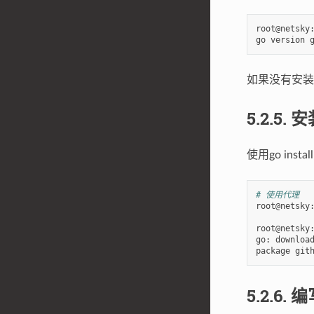
root@netsky
go
version
如果没有安装，建议
5.2.5.
安装
使用go instal
# 使用代理
root@netsky
root@netsky
go:
downloa
package
git
5.2.6.
编