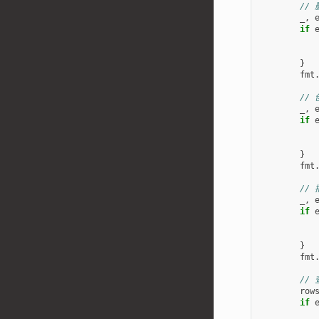
//
_
,
if
}
fmt
//
_
,
if
}
fmt
//
_
,
if
}
fmt
//
row
if