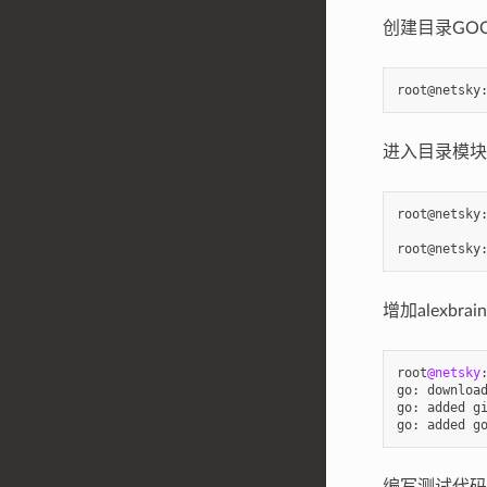
创建目录GOOd
root@netsky
进入目录模块
root@netsky
root@netsky
增加alexbrain
root
@netsky
go
:
downloa
go
:
added
g
go
:
added
g
编写测试代码GO