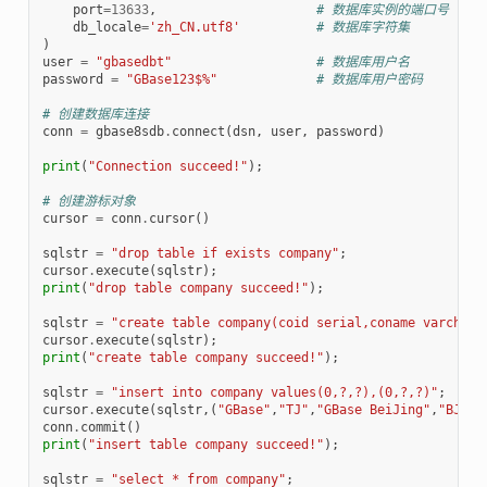
port
=
13633
,
# 数据库实例的端口号
db_locale
=
'zh_CN.utf8'
# 数据库字符集
)
user
=
"gbasedbt"
# 数据库用户名
password
=
"GBase123$%"
# 数据库用户密码
# 创建数据库连接
conn
=
gbase8sdb
.
connect
(
dsn
,
user
,
password
)
print
(
"Connection succeed!"
);
# 创建游标对象
cursor
=
conn
.
cursor
()
sqlstr
=
"drop table if exists company"
;
cursor
.
execute
(
sqlstr
);
print
(
"drop table company succeed!"
);
sqlstr
=
"create table company(coid serial,coname varchar(
cursor
.
execute
(
sqlstr
);
print
(
"create table company succeed!"
);
sqlstr
=
"insert into company values(0,?,?),(0,?,?)"
;
cursor
.
execute
(
sqlstr
,(
"GBase"
,
"TJ"
,
"GBase BeiJing"
,
"BJ"
))
conn
.
commit
()
print
(
"insert table company succeed!"
);
sqlstr
=
"select * from company"
;