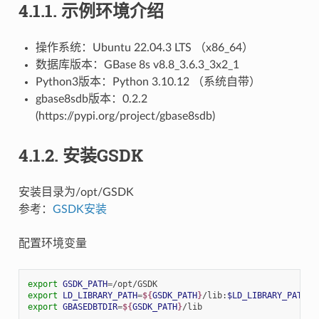
4.1.1.
示例环境介绍
操作系统：Ubuntu 22.04.3 LTS （x86_64）
数据库版本：GBase 8s v8.8_3.6.3_3x2_1
Python3版本：Python 3.10.12 （系统自带）
gbase8sdb版本：0.2.2
(https://pypi.org/project/gbase8sdb)
4.1.2.
安装GSDK
安装目录为/opt/GSDK
参考：
GSDK安装
配置环境变量
export
GSDK_PATH
=
export
LD_LIBRARY_PATH
=
${
GSDK_PATH
}
/lib:
$LD_LIBRARY_PATH
export
GBASEDBTDIR
=
${
GSDK_PATH
}