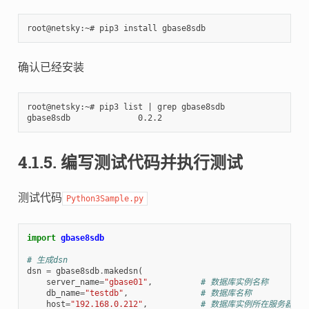
确认已经安装
root@netsky:~# pip3 list | grep gbase8sdb

4.1.5.
编写测试代码并执行测试
测试代码
Python3Sample.py
import
gbase8sdb
# 生成dsn
dsn
=
gbase8sdb
.
makedsn
(
server_name
=
"gbase01"
,
# 数据库实例名称
db_name
=
"testdb"
,
# 数据库名称
host
=
"192.168.0.212"
,
# 数据库实例所在服务器的I