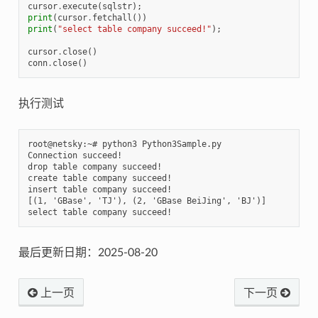
cursor
.
execute
(
sqlstr
);
print
(
cursor
.
fetchall
())
print
(
"select table company succeed!"
);
cursor
.
close
()
conn
.
close
()
执行测试
root@netsky:~# python3 Python3Sample.py

Connection succeed!

drop table company succeed!

create table company succeed!

insert table company succeed!

[(1, 'GBase', 'TJ'), (2, 'GBase BeiJing', 'BJ')]

最后更新日期：2025-08-20
上一页
下一页